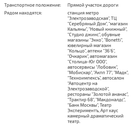
Транспортное положение:
Прямой участок дороги
Рядом находятся:
станция метро
"Электрозаводская", ТЦ
"Серебряный Дом", "магазин
Кальяны", "Новый книжный",
"Студио джинс", обувные
магазины "Экко", "Bonetti",
ювелирный магазин
"Кольцо", аптеки "36'6",
"Очкарик", автомагазин
"Столица-Юг ООО",
автосервисы "Лобовик",
"Мобискар", "Акпп 77", "Мадк",
"Техноимпексъ", автосалон
"Автоцентр на
Электрозаводской",
рестораны "Золотой ананас",
"Трактир 68", "Макдоналдс",
"Банк Москвы", Театр
Экспериментъ, Арт хаус
камерный драматический
театр.