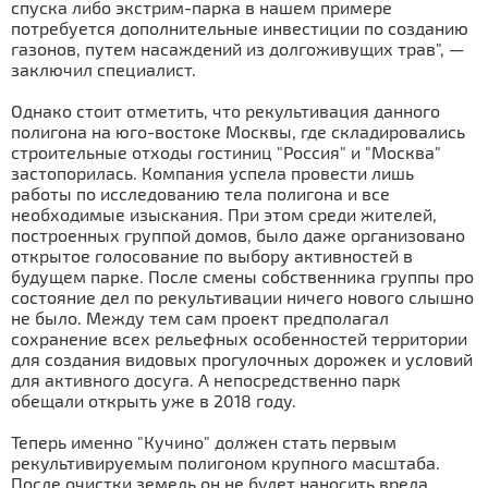
спуска либо экстрим-парка в нашем примере
потребуется дополнительные инвестиции по созданию
газонов, путем насаждений из долгоживущих трав", —
заключил специалист.
Однако стоит отметить, что рекультивация данного
полигона на юго-востоке Москвы, где складировались
строительные отходы гостиниц "Россия" и "Москва"
застопорилась. Компания успела провести лишь
работы по исследованию тела полигона и все
необходимые изыскания. При этом среди жителей,
построенных группой домов, было даже организовано
открытое голосование по выбору активностей в
будущем парке. После смены собственника группы про
состояние дел по рекультивации ничего нового слышно
не было. Между тем сам проект предполагал
сохранение всех рельефных особенностей территории
для создания видовых прогулочных дорожек и условий
для активного досуга. А непосредственно парк
обещали открыть уже в 2018 году.
Теперь именно "Кучино" должен стать первым
рекультивируемым полигоном крупного масштаба.
После очистки земель он не будет наносить вреда