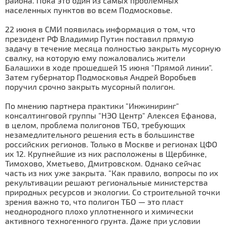
района. Пока это один из самых проблемных
населенных пунктов во всем Подмосковье.
22 июня в СМИ появилась информация о том, что
президент РФ Владимир Путин поставил прямую
задачу в течение месяца полностью закрыть мусорную
свалку, на которую ему пожаловались жители
Балашихи в ходе прошедшей 15 июня "Прямой линии".
Затем губернатор Подмосковья Андрей Воробьев
поручил срочно закрыть мусорный полигон.
По мнению партнера практики "Инжиниринг"
консалтинговой группы "НЭО Центр" Алексея Ефанова,
в целом, проблема полигонов ТБО, требующих
незамедлительного решения есть в большинстве
российских регионов. Только в Москве и регионах ЦФО
их 12. Крупнейшие из них расположены в Щербинке,
Тимохово, Хметьево, Дмитровском. Однако сейчас
часть из них уже закрыта. "Как правило, вопросы по их
рекультивации решают региональные министерства
природных ресурсов и экологии. Со строительной точки
зрения важно то, что полигон ТБО — это пласт
неоднородного плохо уплотненного и химически
активного техногенного грунта. Даже при условии