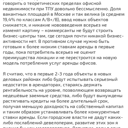
говорить о теоретических пределах офисной
недвижимости при ТПУ довольно бессмысленно. Доля
вакантных площадей в Москве и так велика (в среднем
19,4% по классам А/В+/В), ввод новых объектов
снижается, и никакие нововведения всерьез не
изменят картину – коммерсанты не будут строить
бизнес-центры там, где сегодня почти никакой бизнес-
активности нет. В противном случае нужно быть
готовым к более низким ставкам аренды в первые
годы, пока потребитель всерьез не оценит
преимущества локации и не перестроится на новую
модель потребления услуг аренды офисов.
Я считаю, что в первые 2-3 года объекты в новых
деловых районах либо будут испытывать серьезный
недостаток в арендаторах, стараясь держать
рентабельность на уровне, позволяющем возвращать
недешёвые заемные средства, либо будут вынуждены
растягивать кредиты на более длительный срок,
получая меньшую доходность на собственный капитал
и таким образом устанавливать более конкурентные
ставки аренды. Если городские власти не дадут каких-
либо послаблений девелоперам, развитие этих зон я
оценил бы как маловероятное. Допустим, если в зоне