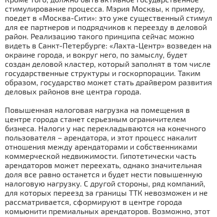
стимулирование процесса. Мэрия Москвы, к примеру,
поедет в «Москва-Сити»: это уже существенный стимул
для ее партнеров и подрядчиков к переезду в деловой
район. Реализацию такого принципа сейчас можно
видеть в Санкт-Петербурге: «Лахта-Центр» возведен на
окраине города, и вокруг него, по замыслу, будет
создан деловой кластер, который заполнят в том числе
государственные структуры и госкорпорации. Таким
образом, государство может стать драйвером развития
деловых районов вне центра города.
Повышенная налоговая нагрузка на помещения в
центре города станет серьезным ограничителем
бизнеса. Налоги у нас перекладываются на конечного
пользователя – арендатора, и этот процесс накалит
отношения между арендаторами и собственниками
коммерческой недвижимости. Гипотетически часть
арендаторов может переехать, однако значительная
доля все равно останется и будет нести повышенную
налоговую нагрузку. С другой стороны, ряд компаний,
для которых переезд за границы ТТК невозможен и не
рассматривается, сформируют в центре города
комьюнити премиальных арендаторов. Возможно, этот