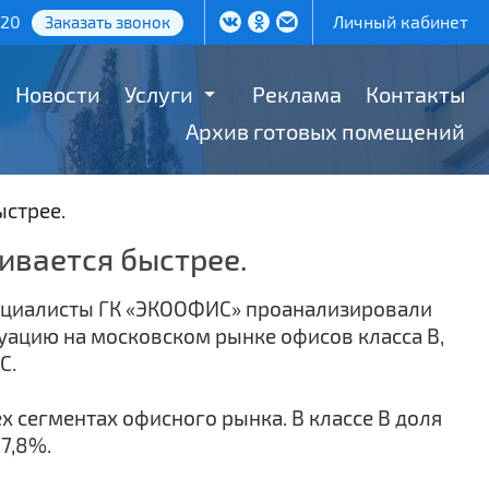
-20
Личный кабинет
Заказать звонок
Новости
Услуги
Реклама
Контакты
Архив готовых помещений
ыстрее.
ливается быстрее.
циалисты ГК «ЭКООФИС» проанализировали
уацию на московском рынке офисов класса В,
С.
х сегментах офисного рынка. В классе В доля
 7,8%.