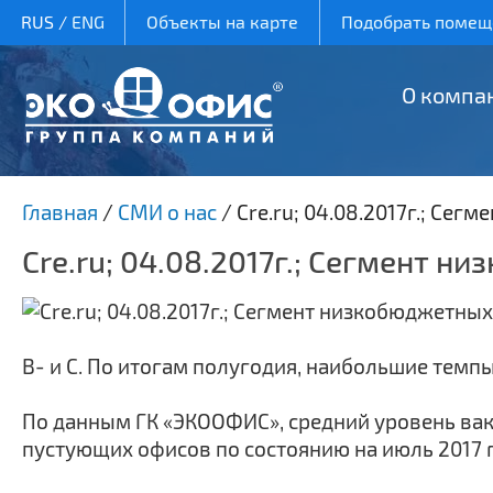
RUS
/
ENG
Объекты на карте
Подобрать помеще
О компа
Главная
/
СМИ о нас
/
Cre.ru; 04.08.2017г.; Се
Cre.ru; 04.08.2017г.; Сегмент 
В- и С. По итогам полугодия, наибольшие темп
По данным ГК «ЭКООФИС», средний уровень вака
пустующих офисов по состоянию на июль 2017 г. 