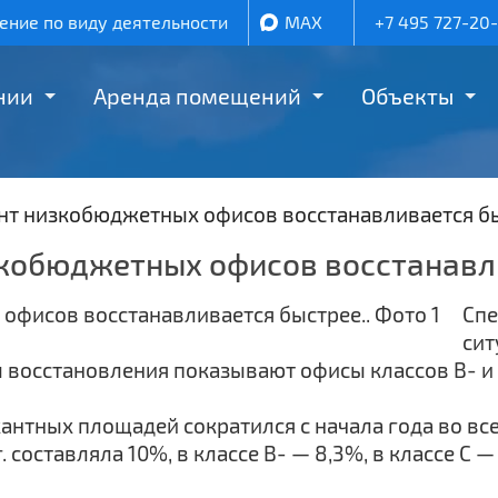
ние по виду деятельности
MAX
+7 495 727-20
нии
Аренда помещений
Объекты
гмент низкобюджетных офисов восстанавливается б
низкобюджетных офисов восстанав
Спе
сит
ы восстановления показывают офисы классов В- и 
нтных площадей сократился с начала года во все
составляла 10%, в классе В- — 8,3%, в классе С —