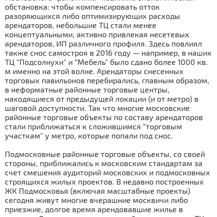
обстановка: чтобы компенсировать отток
разоряющихся либо оптимизирующих расходы
арендаторов, небольшие ТЦ стали менее
концептуальными, активно привлекая несетевых
арендаторов, ИП различного профиля. Здесь повлиял
также снос самостроя в 2016 году — например, в наших
ТЦ “Подсолнухи” и “Мебель” было сдано более 1000 кв.
м именно на этой волне. Арендаторы снесенных
торговых павильонов перебирались, главным образом,
в неформатные районные торговые центры,
находящиеся от предыдущей локации (и от метро) в
шаговой доступности. Так что многие московские
районные торговые объекты по составу арендаторов
стали приближаться к сложившимся “торговым
участкам” у метро, которые попали под снос.
Подмосковные районные торговые объекты, со своей
стороны, приближались к московским стандартам за
счет смешения аудиторий московских и подмосковных
строящихся жилых проектов. В недавно построенных
ЖК Подмосковья (включая масштабные проекты)
сегодня живут многие вчерашние москвичи либо
приезжие, долгое время арендовавшие жилье в