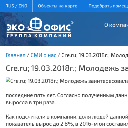
RUS
/
ENG
Объекты на карте
Подобрать помеще
О компа
Главная
/
СМИ о нас
/
Cre.ru; 19.03.2018г.; Мо
Cre.ru; 19.03.2018г.; Молодежь
последние пять лет. Согласно полученным данн
выросла в три раза.
Как подсчитали в компании, доля людей данной в
показатель вырос до 2,8%, в 2016-м он составил