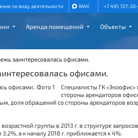
ние по виду деятельности
MAX
+7 495 727-20
нии
Аренда помещений
Объекты
лодежь заинтересовалась офисами.
 заинтересовалась офисами.
Специалисты ГК «Экоофис» 
стороны арендаторов офис
ым, доля обращений со стороны арендаторов возра
озрастной группы в 2013 г. в структуре запросов 
 3,2%, а к началу 2018 г. приближается к 4%.