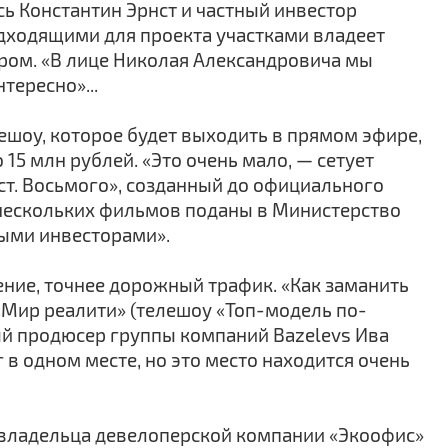
ь Константин Эрнст и частный инвестор
одходящими для проекта участками владеет
ером. «В лице Николая Александровича мы
тересно»...
ешоу, которое будет выходить в прямом эфире,
15 млн рублей. «Это очень мало, — сетует
ст. Восьмого», созданный до официального
е нескольких фильмов поданы в Министерство
ными инвесторами».
ние, точнее дорожный трафик. «Как заманить
«Мир реалити» (телешоу «Топ-модель по-
ьный продюсер группы компаний Bazelevs Ива
в одном месте, но это место находится очень
 владельца девелоперской компании «Экоофис»