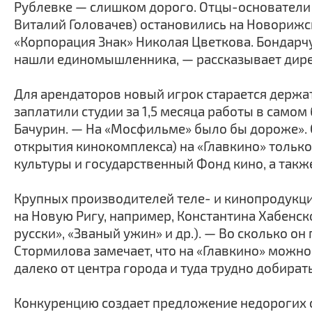
Рублевке — слишком дорого. Отцы-основатели «
Виталий Головачев) остановились на Новорижс
«Корпорация Знак» Николая Цветкова. Бондарч
нашли единомышленника, — рассказывает директ
Для арендаторов новый игрок старается держат
заплатили студии за 1,5 месяца работы в самом
Бачурин. — На «Мосфильме» было бы дороже». С
открытия кинокомплекса) на «Главкино» тольк
культуры и государственный Фонд кино, а такж
Крупных производителей теле- и кинопродукци
на Новую Ригу, например, Константина Хабенс
русски», «Званый ужин» и др.). — Во сколько о
Стормилова замечает, что на «Главкино» можно
далеко от центра города и туда трудно добирать
Конкуренцию создает предложение недорогих 