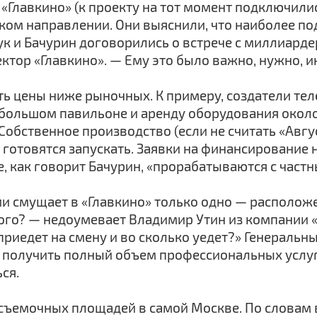
Главкино» (к проекту на тот момент подключилис
ком направлении. Они выяснили, что наиболее п
ук и Бачурин договорились о встрече с миллиард
ор «Главкино». — Ему это было важно, нужно, ин
ь цены ниже рыночных. К примеру, создатели тел
 большом павильоне и аренду оборудования около 
обственное производство (если не считать «Авгу
о готовятся запускать. Заявки на финансировани
е, как говорит Бачурин, «прорабатываются с част
и смущает в «Главкино» только одно — расположе
кого? — недоумевает Владимир Утин из компании 
н приедет на смену и во сколько уедет?» Генерал
 получить полный объем профессиональных услуг 
ся.
съемочных площадей в самой Москве. По словам