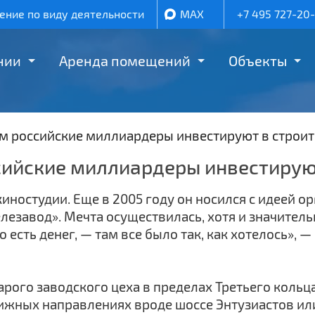
ние по виду деятельности
MAX
+7 495 727-20
нии
Аренда помещений
Объекты
ачем российские миллиардеры инвестируют в строи
оссийские миллиардеры инвестиру
иностудии. Еще в 2005 году он носился с идеей о
лезавод». Мечта осуществилась, хотя и значитель
о есть денег, — там все было так, как хотелось»,
рого заводского цеха в пределах Третьего кольца
стижных направлениях вроде шоссе Энтузиастов и