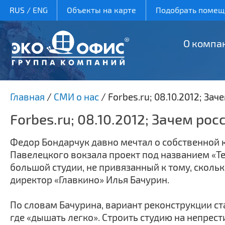
RUS
/
ENG
Объекты на карте
Подобрать помеще
О компа
Главная
/
СМИ о нас
/
Forbes.ru; 08.10.2012; З
Forbes.ru; 08.10.2012; Зачем р
Федор Бондарчук давно мечтал о собственной к
Павелецкого вокзала проект под названием «Те
большой студии, не привязанный к тому, скольк
директор «Главкино» Илья Бачурин.
По словам Бачурина, вариант реконструкции ста
где «дышать легко». Строить студию на непре