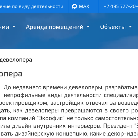
ние по виду деятельности
MAX
+7 495 727-20
нии
Аренда помещений
Объекты
 девелопера
опера
До недавнего времени девелоперы, разрабатыв
непрофильные виды деятельности специализи
оектировщиком, застройщик отвечал за возвед
ать, как девелоперы превращаются в своего ро
ппа компаний "Экоофис" не только самостоятельн
нила дизайн внутренних интерьеров. Президент "
вать дизайнерскую концепцию, какие декор-идеи