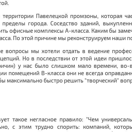
той.
а территории Павелецкой промзоны, которая ча
 пределы города. Соседство зданий, выкупле
дить офисные комплексы А-класса. Каким бы заме
класса. По этой причине мы реконструируем наши 
ие вопросы мы хотели отдать в ведение профес
цепций. Но в последствии от этой идеи пришлось
ичин) у нас было слишком мало времени, во-в
ции помещений В-класса они не всегда оправдан
бы максимально быстро решить "творческий" вопр
ет такое негласное правило: "Чем универсал
ьно, с этим трудно спорить: компаний, кото