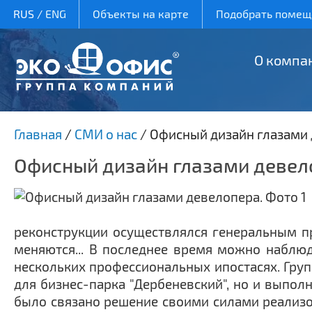
RUS
/
ENG
Объекты на карте
Подобрать помеще
О компа
Главная
/
СМИ о нас
/
Офисный дизайн глазами
Офисный дизайн глазами девел
реконструкции осуществлялся генеральным пр
меняются... В последнее время можно наблюд
нескольких профессиональных ипостасях. Гру
для бизнес-парка "Дербеневский", но и выпол
было связано решение своими силами реализо