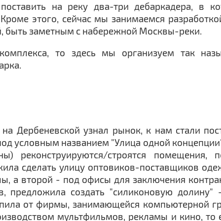
оставить на реку два-три дебаркадера, в к
. Кроме этого, сейчас мы занимаемся разработко
й, быть заметным с набережной Москвы-реки.
 комплекса, то здесь мы организуем так наз
арка.
 на Дербеневской узнал рынок, к нам стали пос
 под условным названием "Улица одной концепции
ны) реконструируются/строятся помещения, 
жила сделать улицу оптовиков-поставщиков одеж
ы, а второй - под офисы для заключения контрак
, предложила создать "силиконовую долину" 
упила от фирмы, занимающейся компьютерной граф
оизводством мультфильмов, рекламы и кино, то е