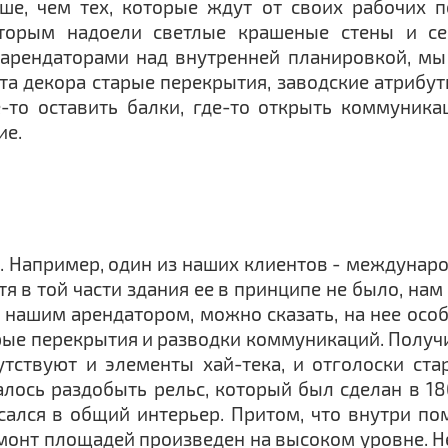
ше, чем тех, которые ждут от своих рабочих 
оторым надоели светлые крашеные стены и с
рендаторами над внутренней планировкой, мы 
а декора старые перекрытия, заводские атрибуты 
-то оставить балки, где-то открыть коммуника
ие.
 Например, один из наших клиентов - междунаро
тя в той части здания ее в принципе не было, нам
а нашим арендатором, можно сказать, на нее осо
ые перекрытия и разводки коммуникаций. Получил
тствуют и элементы хай-тека, и отголоски ст
алось раздобыть рельс, который был сделан в 1
ался в общий интерьер. Притом, что внутри п
емонт площадей произведен на высоком уровне. Не