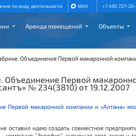
ние по виду деятельности
MAX
+7 495 727-20
нии
Аренда помещений
Объекты
брике. Объединение Первой макаронной компании
. Объединение Первой макаронно
антъ» № 234(3810) от 19.12.2007
 не оставил идею создать совместное предприят
 компания "Экоофис", купившая этот актив у гру