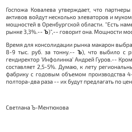
Госпожа Ковалева утверждает, что партнер
активов войдут несколько элеваторов и муком
мощностей в Оренбургской области. "Есть нам
рынке 3,3%.--
Ъ
)",-- говорит она. Мощности м
Время для консолидации рынка макарон выбран
8-9 тыс. руб. за тонну.--
Ъ
), что выбило с 
гендиректор ’Инфолинка’ Андрей Гуров.-- Кро
составляет 2,5-5%. Думаю, к лету региональн
фабрику с годовым объемом производства 4-6
полтора-два раза -- их будут предлагать по цен
Светлана Ъ-Ментюкова