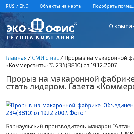
RUS
/
ENG
Объекты на карте
Подобрать помеще
О компа
Главная
/
СМИ о нас
/
Прорыв на макаронной фа
«Коммерсантъ» № 234(3810) от 19.12.2007
Прорыв на макаронной фабрике
стать лидером. Газета «Коммерс
Барнаульский производитель макарон "Алтан"
партнером может стать новый владелец ПМК -