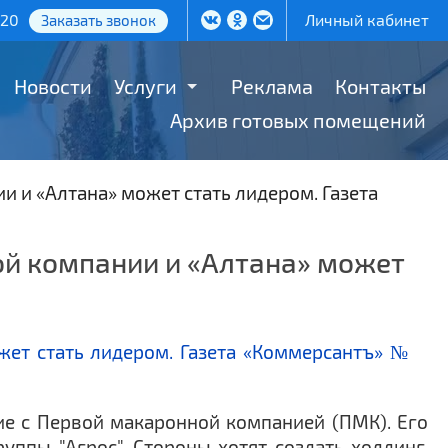
-20
Личный кабинет
Заказать звонок
Новости
Услуги
Реклама
Контакты
Архив готовых помещений
 и «Алтана» может стать лидером. Газета
й компании и «Алтана» может
ие с Первой макаронной компанией (ПМК). Его
ппы "Агрос". Стороны хотят создать холдинг,