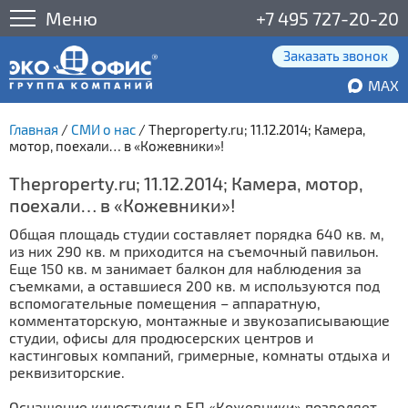
Меню
+7 495 727-20-20
Заказать звонок
MAX
Главная
/
СМИ о нас
/
Theproperty.ru; 11.12.2014; Камера,
мотор, поехали… в «Кожевники»!
Theproperty.ru; 11.12.2014; Камера, мотор,
поехали… в «Кожевники»!
Общая площадь студии составляет порядка 640 кв. м,
из них 290 кв. м приходится на съемочный павильон.
Еще 150 кв. м занимает балкон для наблюдения за
съемками, а оставшиеся 200 кв. м используются под
вспомогательные помещения – аппаратную,
комментаторскую, монтажные и звукозаписывающие
студии, офисы для продюсерских центров и
кастинговых компаний, гримерные, комнаты отдыха и
реквизиторские.
Оснащение киностудии в БП «Кожевники» позволяет