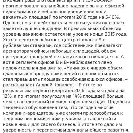
прогнозировали дальнейшее падение рынка офисной
недвижимости и небольшое увеличение доли
вакантных площадей по итогам 2016 года на 5-10%.
Однако, пока в действительности ситуация оказалась
заметно лучше ожиданий. В премиальных объектах
уровень вакансии остается на уровне конца 2015 года.
Хотя в некоторых бизнес-центрах класса А с
рублевыми ставками, где собственники предлагают
арендаторам офисы небольших площадей, объем
пустующих площадей незначительно сокращается. А
вот в сегменте офисов В и В- наблюдается явно
положительная динамика. «Начиная с января объем
сдаваемых в аренду помещений в наших объектах
стал превышать площадь освобождающихся офисов, –
рассказывает Андрей Ковалев. – В итоге по
результатам первого квартала 2016 года мы сдали на
12%, а по итогам полугодия на 14% площадей больше,
чем за аналогичный период в прошлом году». Подобная
тенденция обусловлена тем, что сегодня многие
компании-арендаторы уже смогли приспособиться к
текущим экономическим реалиям, а также найти
новые ниши для своего бизнеса. В итоге это дало им
уверенность и перспективы для дальнейшего развития,