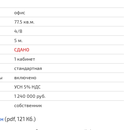
офис
77.5 кв.м.
4/8
5 м.
СДАНО
1 кабинет
стандартная
ды
включено
УСН 5% НДС
1 240 000 руб.
собственник
ан
(pdf, 121 Кб.)