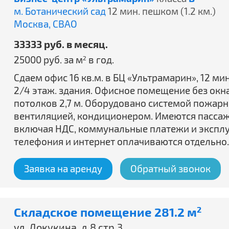
м. Ботанический сад
12 мин. пешком (1.2 км.)
Москва,
СВАО
33333 руб. в месяц.
25000 руб. за м
в год.
2
Сдаем офис 16 кв.м. в БЦ «Ультрамарин», 12 ми
2/4 этаж. здания. Офисное помещение без окн
потолков 2,7 м. Оборудовано системой пожар
вентиляцией, кондиционером. Имеются пассажи
включая НДС, коммунальные платежи и эксплу
телефония и интернет оплачиваются отдельно.
Заявка на аренду
Обратный звонок
Складское помещение 281.2 м
2
ул. Докукина, д.8 стр.3