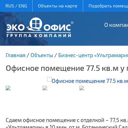
RUS
/
ENG
Объекты на карте
Подобрать помеще
О компа
Главная
/
Объекты
/
Бизнес-центр «Ультрамари
Офисное помещение 77.5 кв.м у
Сдаем офисное помещение с отделкой – 77,5 кв
«Ультрамарин» в 10 мин. от м. Ботанический Сад