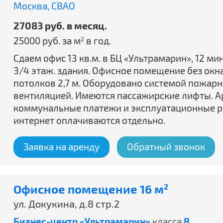
Москва,
СВАО
27083 руб. в месяц.
25000 руб. за м
в год.
2
Сдаем офис 13 кв.м. в БЦ «Ультрамарин», 12 ми
3/4 этаж. здания. Офисное помещение без окн
потолков 2,7 м. Оборудовано системой пожар
вентиляцией. Имеются пассажирские лифты. Ар
коммунальные платежи и эксплуатационные ра
интернет оплачиваются отдельно.
Заявка на аренду
Обратный звонок
Офисное помещение 16 м
2
ул. Докукина, д.8 стр.2
Бизнес-центр «Ультрамарин»
класса
B