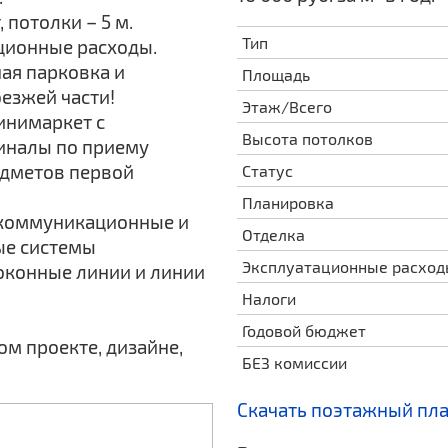
 потолки – 5 м.
Тип
ационные расходы.
ая парковка и
Площадь
езжей части!
Этаж/Всего
инимаркет с
Высота потолков
иналы по приему
едметов первой
Статус
Планировка
екоммуникационные и
Отделка
ые системы
Эксплуатационные расхо
оконные линии и линии
Налоги
Годовой бюджет
м проекте, дизайне,
БЕЗ комиссии
Скачать поэтажный пл