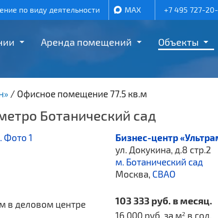
ние по виду деятельности
MAX
+7 495 727-20
нии
Аренда помещений
Объекты
н»
/
Офисное помещение 77.5 кв.м
 метро Ботанический сад
Бизнес-центр «Ультр
ул. Докукина, д.8 стр.2
м. Ботанический сад
Москва,
СВАО
103 333 руб. в месяц.
.м в деловом центре
16 000 руб. за м
в год.
2
.