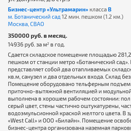
Бизнес-центр «Ультрамарин»
класса
B
м. Ботанический сад
12 мин. пешком (1.2 км.)
Москва,
СВАО
350000 руб. в месяц.
14936 руб. за м
в год.
2
Сдается складское помещение площадью 281,2 
пешком от станции метро «Ботанический сад».
представляет собой два отапливаемых складск
кв.м, санузел и два отдельных входа. Склад бе
Помещение оборудовано тельферным подъемн
приточно-вытяжной вентиляцией и модульной
выполнена в хорошем рабочем состоянии: пол 
серый цвет, стены частично оштукатурены, ча
водоэмульсионной краской желтого цвета. В 
«West Call» и ООО «Билайн». Помещение освобо
бизнес-центра организована наземная парков