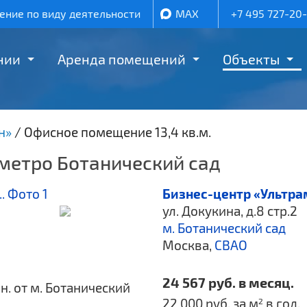
ние по виду деятельности
MAX
+7 495 727-20
нии
Аренда помещений
Объекты
н»
/
Офисное помещение 13,4 кв.м.
 метро Ботанический сад
Бизнес-центр «Ультр
ул. Докукина, д.8 стр.2
м. Ботанический сад
Москва,
СВАО
24 567 руб. в месяц.
н. от м. Ботанический
22 000 руб. за м
в год.
2