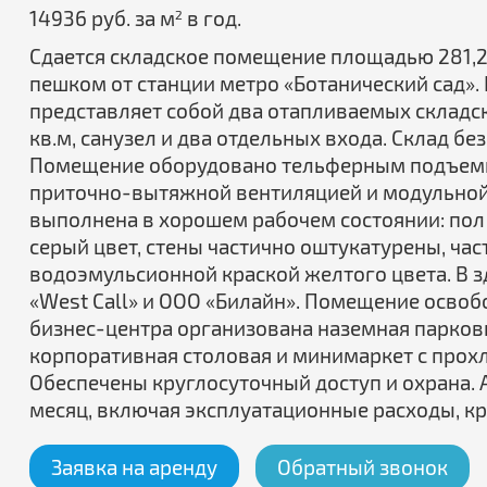
14936 руб. за м
в год.
2
Сдается складское помещение площадью 281,2 
пешком от станции метро «Ботанический сад».
представляет собой два отапливаемых складск
кв.м, санузел и два отдельных входа. Склад бе
Помещение оборудовано тельферным подъемн
приточно-вытяжной вентиляцией и модульной
выполнена в хорошем рабочем состоянии: пол 
серый цвет, стены частично оштукатурены, ча
водоэмульсионной краской желтого цвета. В 
«West Call» и ООО «Билайн». Помещение освобо
бизнес-центра организована наземная парков
корпоративная столовая и минимаркет с прох
Обеспечены круглосуточный доступ и охрана. А
месяц, включая эксплуатационные расходы, кр
Заявка на аренду
Обратный звонок