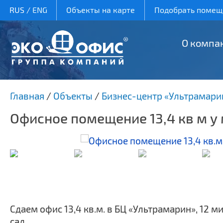
RUS
/
ENG
Объекты на карте
Подобрать помеще
О компа
Главная
/
Объекты
/
Бизнес-центр «Ультрамари
Офисное помещение 13,4 кв м у
Сдаем офис 13,4 кв.м. в БЦ «Ультрамарин», 12 ми
сад.