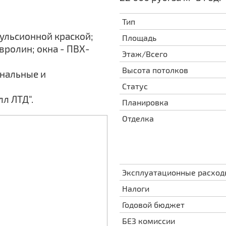
Тип
мульсионной краской;
Площадь
овролин; окна - ПВХ-
Этаж/Всего
Высота потолков
унальные и
Статус
л ЛТД".
Планировка
Отделка
Эксплуатационные расхо
Налоги
Годовой бюджет
БЕЗ комиссии