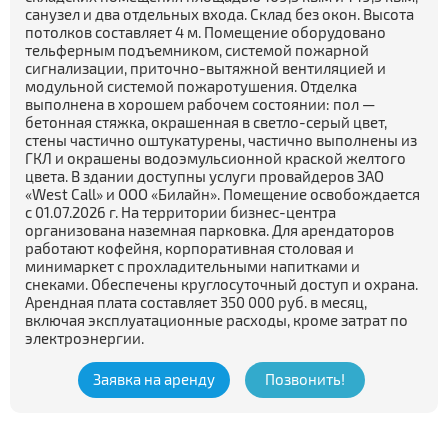
санузел и два отдельных входа. Склад без окон. Высота
потолков составляет 4 м. Помещение оборудовано
тельферным подъемником, системой пожарной
сигнализации, приточно-вытяжной вентиляцией и
модульной системой пожаротушения. Отделка
выполнена в хорошем рабочем состоянии: пол —
бетонная стяжка, окрашенная в светло-серый цвет,
стены частично оштукатурены, частично выполнены из
ГКЛ и окрашены водоэмульсионной краской желтого
цвета. В здании доступны услуги провайдеров ЗАО
«West Call» и ООО «Билайн». Помещение освобождается
с 01.07.2026 г. На территории бизнес-центра
организована наземная парковка. Для арендаторов
работают кофейня, корпоративная столовая и
минимаркет с прохладительными напитками и
снеками. Обеспечены круглосуточный доступ и охрана.
Арендная плата составляет 350 000 руб. в месяц,
включая эксплуатационные расходы, кроме затрат по
электроэнергии.
Заявка на аренду
Позвонить!