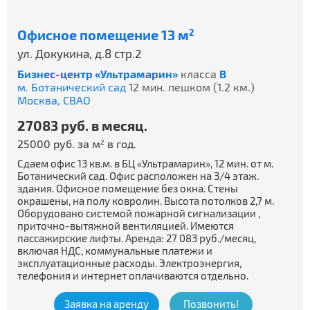
Офисное помещение 13 м
2
ул. Докукина, д.8 стр.2
Бизнес-центр «Ультрамарин»
класса
B
м. Ботанический сад
12 мин. пешком (1.2 км.)
Москва,
СВАО
27083 руб. в месяц.
25000 руб. за м
в год.
2
Сдаем офис 13 кв.м. в БЦ «Ультрамарин», 12 мин. от м.
Ботанический сад. Офис расположен на 3/4 этаж.
здания. Офисное помещение без окна. Стены
окрашены, на полу ковролин. Высота потолков 2,7 м.
Оборудовано системой пожарной сигнализации ,
приточно-вытяжной вентиляцией. Имеются
пассажирские лифты. Аренда: 27 083 руб./месяц,
включая НДС, коммунальные платежи и
эксплуатационные расходы. Электроэнергия,
телефония и интернет оплачиваются отдельно.
Заявка на аренду
Позвонить!