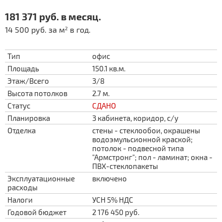
181 371 руб. в месяц.
14 500 руб. за м
в год.
2
Тип
офис
Площадь
150.1 кв.м.
Этаж/Всего
3/8
Высота потолков
2.7 м.
Статус
СДАНО
Планировка
3 кабинета, коридор, с/у
Отделка
стены - стеклообои, окрашены
водоэмульсионной краской;
потолок - подвесной типа
"Армстронг"; пол - ламинат; окна -
ПВХ-стеклопакеты
Эксплуатационные
включено
расходы
Налоги
УСН 5% НДС
Годовой бюджет
2 176 450 руб.