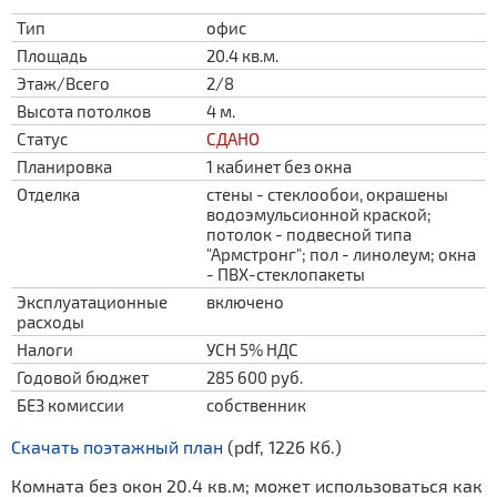
Тип
офис
Площадь
20.4 кв.м.
Этаж/Всего
2/8
Высота потолков
4 м.
Статус
СДАНО
Планировка
1 кабинет без окна
Отделка
стены - стеклообои, окрашены
водоэмульсионной краской;
потолок - подвесной типа
"Армстронг"; пол - линолеум; окна
- ПВХ-стеклопакеты
Эксплуатационные
включено
расходы
Налоги
УСН 5% НДС
Годовой бюджет
285 600 руб.
БЕЗ комиссии
собственник
Скачать поэтажный план
(pdf, 1226 Кб.)
Комната без окон 20.4 кв.м; может использоваться как