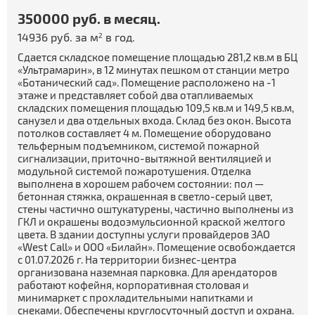
350000 руб. в месяц.
14936 руб. за м
в год.
2
Сдается складское помещение площадью 281,2 кв.м в БЦ
«Ультрамарин», в 12 минутах пешком от станции метро
«Ботанический сад». Помещение расположено на -1
этаже и представляет собой два отапливаемых
складских помещения площадью 109,5 кв.м и 149,5 кв.м,
санузел и два отдельных входа. Склад без окон. Высота
потолков составляет 4 м. Помещение оборудовано
тельферным подъемником, системой пожарной
сигнализации, приточно-вытяжной вентиляцией и
модульной системой пожаротушения. Отделка
выполнена в хорошем рабочем состоянии: пол —
бетонная стяжка, окрашенная в светло-серый цвет,
стены частично оштукатурены, частично выполнены из
ГКЛ и окрашены водоэмульсионной краской желтого
цвета. В здании доступны услуги провайдеров ЗАО
«West Call» и ООО «Билайн». Помещение освобождается
с 01.07.2026 г. На территории бизнес-центра
организована наземная парковка. Для арендаторов
работают кофейня, корпоративная столовая и
минимаркет с прохладительными напитками и
снеками. Обеспечены круглосуточный доступ и охрана.