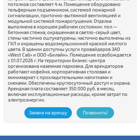
потолков составляет 4 м. Помещение оборудовано
тельферным подъемником, системой пожарной
сигнализации, приточно-вытяжной вентиляцией и
модульной системой пожаротушения. Отделка
выполнена в хорошем рабочем состоянии: пол —
бетонная стяжка, окрашенная в светло-серый цвет,
стены частично оштукатурены, частично выполнены из
ГКЛ и окрашены водоэмульсионной краской желтого
цвета. В здании доступны услуги провайдеров ЗАО
«West Call» и ООО «Билайн». Помещение освобождается
с 01.07.2026 г. На территории бизнес-центра
организована наземная парковка. Для арендаторов
работают кофейня, корпоративная столовая и
минимаркет с прохладительными напитками и
снеками. Обеспечены круглосуточный доступ и охрана.
Арендная плата составляет 350 000 руб. в месяц,
включая эксплуатационные расходы, кроме затрат по
электроэнергии.
Заявка на аренду
Позвонить!