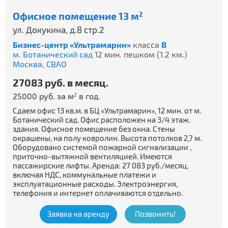
Офисное помещение 13 м
2
ул. Докукина, д.8 стр.2
Бизнес-центр «Ультрамарин»
класса
B
м. Ботанический сад
12 мин. пешком (1.2 км.)
Москва,
СВАО
27083 руб. в месяц.
25000 руб. за м
в год.
2
Сдаем офис 13 кв.м. в БЦ «Ультрамарин», 12 мин. от м.
Ботанический сад. Офис расположен на 3/4 этаж.
здания. Офисное помещение без окна. Стены
окрашены, на полу ковролин. Высота потолков 2,7 м.
Оборудовано системой пожарной сигнализации ,
приточно-вытяжной вентиляцией. Имеются
пассажирские лифты. Аренда: 27 083 руб./месяц,
включая НДС, коммунальные платежи и
эксплуатационные расходы. Электроэнергия,
телефония и интернет оплачиваются отдельно.
Заявка на аренду
Позвонить!