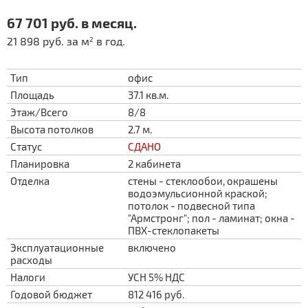
67 701 руб. в месяц.
21 898 руб. за м
в год.
2
Тип
офис
Площадь
37.1 кв.м.
Этаж/Всего
8/8
Высота потолков
2.7 м.
Статус
СДАНО
Планировка
2 кабинета
Отделка
стены - стеклообои, окрашены
водоэмульсионной краской;
потолок - подвесной типа
"Армстронг"; пол - ламинат; окна -
ПВХ-стеклопакеты
Эксплуатационные
включено
расходы
Налоги
УСН 5% НДС
Годовой бюджет
812 416 руб.