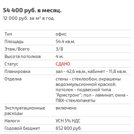
54 400 руб. в месяц.
12 000 руб. за м
в год.
2
Тип
офис
Площадь
54.4 кв.м.
Этаж/Всего
3/8
Высота потолков
4 м.
Статус
СДАНО
Планировка
зал - 42,6 кв.м., кабинет - 11,8 кв.м.
Отделка
стены - стеклообои, окрашены
водоэмульсионной краской;
потолок - подвесной типа
"Армстронг"; пол - ламинат; окна -
ПВХ-стеклопакеты
Эксплуатационные
включено
расходы
Налоги
УСН 5% НДС
Годовой бюджет
652 800 руб.