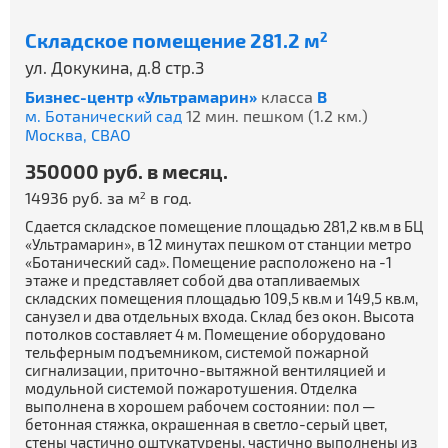
Складское помещение 281.2 м
2
ул. Докукина, д.8 стр.3
Бизнес-центр «Ультрамарин»
класса
B
м. Ботанический сад
12 мин. пешком (1.2 км.)
Москва,
СВАО
350000 руб. в месяц.
14936 руб. за м
в год.
2
Сдается складское помещение площадью 281,2 кв.м в БЦ
«Ультрамарин», в 12 минутах пешком от станции метро
«Ботанический сад». Помещение расположено на -1
этаже и представляет собой два отапливаемых
складских помещения площадью 109,5 кв.м и 149,5 кв.м,
санузел и два отдельных входа. Склад без окон. Высота
потолков составляет 4 м. Помещение оборудовано
тельферным подъемником, системой пожарной
сигнализации, приточно-вытяжной вентиляцией и
модульной системой пожаротушения. Отделка
выполнена в хорошем рабочем состоянии: пол —
бетонная стяжка, окрашенная в светло-серый цвет,
стены частично оштукатурены, частично выполнены из