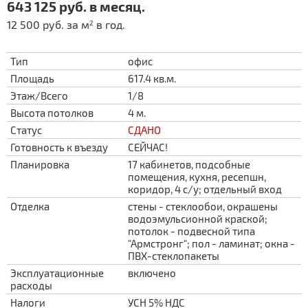
643 125 руб. в месяц.
12 500 руб. за м
в год.
2
Тип
офис
Площадь
617.4 кв.м.
Этаж/Всего
1/8
Высота потолков
4 м.
Статус
СДАНО
Готовность к въезду
СЕЙЧАС!
Планировка
17 кабинетов, подсобные
помещения, кухня, ресепшн,
коридор, 4 с/у; отдельный вход
Отделка
стены - стеклообои, окрашены
водоэмульсионной краской;
потолок - подвесной типа
"Армстронг"; пол - ламинат; окна -
ПВХ-стеклопакеты
Эксплуатационные
включено
расходы
Налоги
УСН 5% НДС