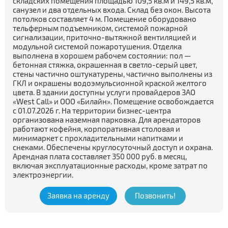
складских помещения площадью 109,5 кв.м и 149,5 кв.м,
санузел и два отдельных входа. Склад без окон. Высота
потолков составляет 4 м. Помещение оборудовано
тельферным подъемником, системой пожарной
сигнализации, приточно-вытяжной вентиляцией и
модульной системой пожаротушения. Отделка
выполнена в хорошем рабочем состоянии: пол —
бетонная стяжка, окрашенная в светло-серый цвет,
стены частично оштукатурены, частично выполнены из
ГКЛ и окрашены водоэмульсионной краской желтого
цвета. В здании доступны услуги провайдеров ЗАО
«West Call» и ООО «Билайн». Помещение освобождается
с 01.07.2026 г. На территории бизнес-центра
организована наземная парковка. Для арендаторов
работают кофейня, корпоративная столовая и
минимаркет с прохладительными напитками и
снеками. Обеспечены круглосуточный доступ и охрана.
Арендная плата составляет 350 000 руб. в месяц,
включая эксплуатационные расходы, кроме затрат по
электроэнергии.
Заявка на аренду
Позвонить!