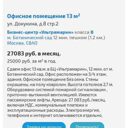
Офисное помещение 13 м
2
ул. Докукина, д.8 стр.2
Бизнес-центр «Ультрамарин»
класса
B
м. Ботанический сад
12 мин. пешком (1.2 км.)
Москва,
СВАО
27083 руб. в месяц.
25000 руб. за м
в год.
2
Сдаем офис 13 кв.м. в БЦ «Ультрамарин», 12 мин. от м.
Ботанический сад. Офис расположен на 3/4 этаж.
здания. Офисное помещение без окна. Стены
окрашены, на полу ковролин. Высота потолков 2,7 м.
Оборудовано системой пожарной сигнализации ,
приточно-вытяжной вентиляцией. Имеются
пассажирские лифты. Аренда: 27 083 руб./месяц,
включая НДС, коммунальные платежи и
эксплуатационные расходы. Электроэнергия,
телефония и интернет оплачиваются отдельно.
Заявка на аренду
Позвонить!