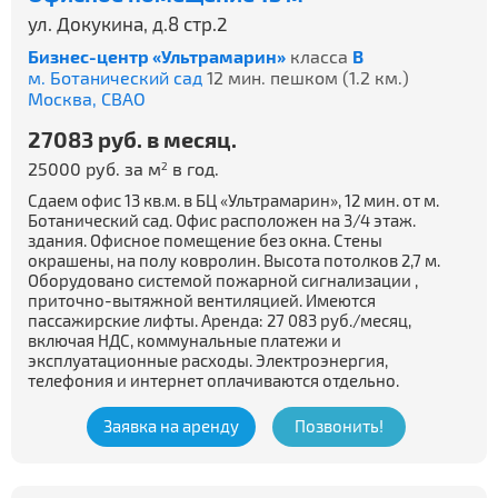
ул. Докукина, д.8 стр.2
Бизнес-центр «Ультрамарин»
класса
B
м. Ботанический сад
12 мин. пешком (1.2 км.)
Москва,
СВАО
27083 руб. в месяц.
25000 руб. за м
в год.
2
Сдаем офис 13 кв.м. в БЦ «Ультрамарин», 12 мин. от м.
Ботанический сад. Офис расположен на 3/4 этаж.
здания. Офисное помещение без окна. Стены
окрашены, на полу ковролин. Высота потолков 2,7 м.
Оборудовано системой пожарной сигнализации ,
приточно-вытяжной вентиляцией. Имеются
пассажирские лифты. Аренда: 27 083 руб./месяц,
включая НДС, коммунальные платежи и
эксплуатационные расходы. Электроэнергия,
телефония и интернет оплачиваются отдельно.
Заявка на аренду
Позвонить!