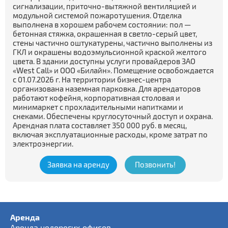
сигнализации, приточно-вытяжной вентиляцией и
модульной системой пожаротушения. Отделка
выполнена в хорошем рабочем состоянии: пол —
бетонная стяжка, окрашенная в светло-серый цвет,
стены частично оштукатурены, частично выполнены из
ГКЛ и окрашены водоэмульсионной краской желтого
цвета. В здании доступны услуги провайдеров ЗАО
«West Call» и ООО «Билайн». Помещение освобождается
с 01.07.2026 г. На территории бизнес-центра
организована наземная парковка. Для арендаторов
работают кофейня, корпоративная столовая и
минимаркет с прохладительными напитками и
снеками. Обеспечены круглосуточный доступ и охрана.
Арендная плата составляет 350 000 руб. в месяц,
включая эксплуатационные расходы, кроме затрат по
электроэнергии.
Заявка на аренду
Позвонить!
Аренда
Аренда недорогих офисов