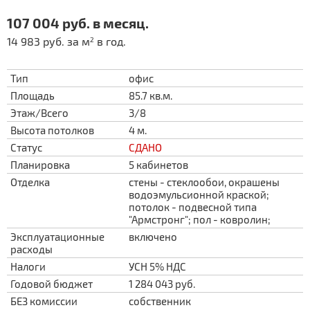
107 004 руб. в месяц.
14 983 руб. за м
в год.
2
Тип
офис
Площадь
85.7 кв.м.
Этаж/Всего
3/8
Высота потолков
4 м.
Статус
СДАНО
Планировка
5 кабинетов
Отделка
стены - стеклообои, окрашены
водоэмульсионной краской;
потолок - подвесной типа
"Армстронг"; пол - ковролин;
Эксплуатационные
включено
расходы
Налоги
УСН 5% НДС
Годовой бюджет
1 284 043 руб.
БЕЗ комиссии
собственник