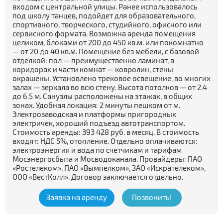
входом с центральной улицы. Ранее использовалось
под школу танцев, подойдет для образовательного,
спортивного, творческого, студийного, офисного или
сервисного формата. Возможна аренда помещения
целиком, блоками от 200 до 450 кв.м. или покомнатно
— от 20 до 40 кв.м. Помещение без мебели, с базовой
отделкой: пол — преимущественно ламинат, в
коридорах и части комнат — ковролин, стены
окрашены. Установлено трековое освещение, во многих
залах — зеркала во всю стену. Высота потолков — от 2.4
до 6.5 м. Санузлы расположены на этажах, в общих
зонах. Удобная локация: 2 минуты пешком от м.
Электрозаводская и платформы пригородных
электричек, хороший подъезд автотранспортом.
Стоимость аренды: 393 428 руб. в месяц. В стоимость
входят: НДС 5%, отопление. Отдельно оплачиваются:
электроэнергия и вода по счетчикам и тарифам
Мосэнергосбыта и Мосводоканала. Провайдеры: ПАО
«Ростелеком», ПАО «Вымпелком», ЗАО «Искрателеком»,
ООО «ВестКолл». Договор заключается отдельно.
Заявка на аренду
Позвонить!