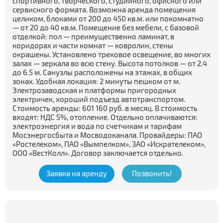
спортивного, творческого, студийного, офисного или
сервисного формата. Возможна аренда помещения
целиком, блоками от 200 до 450 кв.м. или покомнатно
— от 20 до 40 кв.м. Помещение без мебели, с базовой
отделкой: пол — преимущественно ламинат, в
коридорах и части комнат — ковролин, стены
окрашены. Установлено трековое освещение, во многих
залах — зеркала во всю стену. Высота потолков — от 2.4
до 6.5 м. Санузлы расположены на этажах, в общих
зонах. Удобная локация: 2 минуты пешком от м.
Электрозаводская и платформы пригородных
электричек, хороший подъезд автотранспортом.
Стоимость аренды: 601 160 руб. в месяц. В стоимость
входят: НДС 5%, отопление. Отдельно оплачиваются:
электроэнергия и вода по счетчикам и тарифам
Мосэнергосбыта и Мосводоканала. Провайдеры: ПАО
«Ростелеком», ПАО «Вымпелком», ЗАО «Искрателеком»,
ООО «ВестКолл». Договор заключается отдельно.
Заявка на аренду
Позвонить!