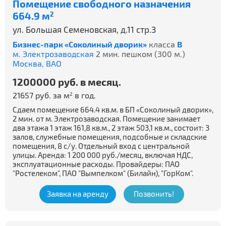
Помещение свободного назначения
664.9 м
2
ул. Большая Семеновская, д.11 стр.3
Бизнес-парк «Соколиный дворик»
класса
B
м. Электрозаводская
2 мин. пешком (300 м.)
Москва,
ВАО
1200000 руб. в месяц.
21657 руб. за м
в год.
2
Сдаем помещение 664.4 кв.м. в БП «Соколиный дворик»,
2 мин. от м. Электрозаводская. Помещение занимает
два этажа 1 этаж 161,8 кв.м., 2 этаж 503,1 кв.м., состоит: 3
залов, служебные помещения, подсобные и складские
помещения, 8 с/у. Отдельный вход с центральной
улицы. Аренда: 1 200 000 руб./месяц, включая НДС,
эксплуатационные расходы. Провайдеры: ПАО
"Ростелеком", ПАО "Вымпелком" (Билайн), "ГорКом".
Заявка на аренду
Позвонить!