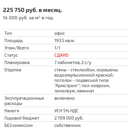
225 750 руб. в месяц.
14 000 руб. за м
в год.
2
Тип
офис
Площадь
193.5 кв.м.
Этаж/Всего
1/1
Статус
СДАНО
Планировка
7 кабинетов, 2 с/у
Отделка
стены - стеклообои, окрашены
водоэмульсионной краской;
потолок - подвесной типа
"Армстронг"; пол-ковроин,
линолеум, ламинат
Эксплуатационные
включено
расходы
Налоги
УСН 5% НДС
Годовой бюджет
2 709 000 руб.
БЕЗ комиссии
собственник