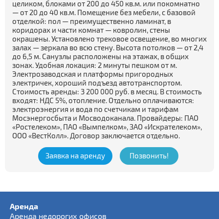
целиком, блоками от 200 до 450 кв.м. или покомнатно
— от 20 до 40 кв.м. Помещение без мебели, с базовой
отделкой: пол — преимущественно ламинат, в
коридорах и части комнат — ковролин, стены
окрашены. Установлено трековое освещение, во многих
залах — зеркала во всю стену. Высота потолков — от 2,4
до 6,5 м. Санузлы расположены на этажах, в общих
зонах. Удобная локация: 2 минуты пешком от м.
Электрозаводская и платформы пригородных
электричек, хороший подъезд автотранспортом.
Стоимость аренды: 3 200 000 руб. в месяц. В стоимость
входят: НДС 5%, отопление. Отдельно оплачиваются:
электроэнергия и вода по счетчикам и тарифам
Мосэнергосбыта и Мосводоканала. Провайдеры: ПАО
«Ростелеком», ПАО «Вымпелком», ЗАО «Искрателеком»,
ООО «ВестКолл». Договор заключается отдельно.
Заявка на аренду
Позвонить!
Аренда
Аренда недорогих офисов