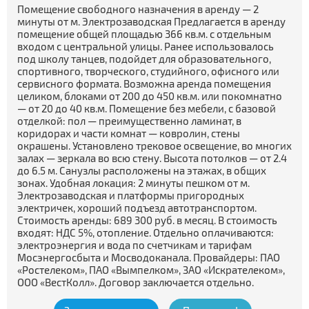
Помещение свободного назначения в аренду — 2
минуты от м. Электрозаводская Предлагается в аренду
помещение общей площадью 366 кв.м. с отдельным
входом с центральной улицы. Ранее использовалось
под школу танцев, подойдет для образовательного,
спортивного, творческого, студийного, офисного или
сервисного формата. Возможна аренда помещения
целиком, блоками от 200 до 450 кв.м. или покомнатно
— от 20 до 40 кв.м. Помещение без мебели, с базовой
отделкой: пол — преимущественно ламинат, в
коридорах и части комнат — ковролин, стены
окрашены. Установлено трековое освещение, во многих
залах — зеркала во всю стену. Высота потолков — от 2.4
до 6.5 м. Санузлы расположены на этажах, в общих
зонах. Удобная локация: 2 минуты пешком от м.
Электрозаводская и платформы пригородных
электричек, хороший подъезд автотранспортом.
Стоимость аренды: 689 300 руб. в месяц. В стоимость
входят: НДС 5%, отопление. Отдельно оплачиваются:
электроэнергия и вода по счетчикам и тарифам
Мосэнергосбыта и Мосводоканала. Провайдеры: ПАО
«Ростелеком», ПАО «Вымпелком», ЗАО «Искрателеком»,
ООО «ВестКолл». Договор заключается отдельно.