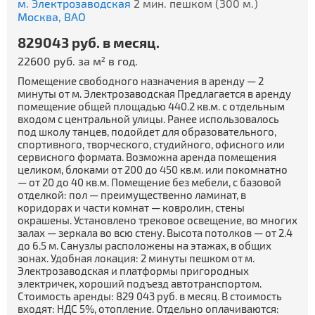
м. Электрозаводская
2 мин. пешком (300 м.)
Москва,
ВАО
829043 руб. в месяц.
22600 руб. за м
в год.
2
Помещение свободного назначения в аренду — 2
минуты от м. Электрозаводская Предлагается в аренду
помещение общей площадью 440.2 кв.м. с отдельным
входом с центральной улицы. Ранее использовалось
под школу танцев, подойдет для образовательного,
спортивного, творческого, студийного, офисного или
сервисного формата. Возможна аренда помещения
целиком, блоками от 200 до 450 кв.м. или покомнатно
— от 20 до 40 кв.м. Помещение без мебели, с базовой
отделкой: пол — преимущественно ламинат, в
коридорах и части комнат — ковролин, стены
окрашены. Установлено трековое освещение, во многих
залах — зеркала во всю стену. Высота потолков — от 2.4
до 6.5 м. Санузлы расположены на этажах, в общих
зонах. Удобная локация: 2 минуты пешком от м.
Электрозаводская и платформы пригородных
электричек, хороший подъезд автотранспортом.
Стоимость аренды: 829 043 руб. в месяц. В стоимость
входят: НДС 5%, отопление. Отдельно оплачиваются: