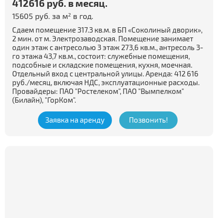
412616 руб. в месяц.
15605 руб. за м
в год.
2
Сдаем помещение 317.3 кв.м. в БП «Соколиный дворик»,
2 мин. от м. Электрозаводская. Помещение занимает
один этаж с антресолью 3 этаж 273,6 кв.м., антресоль 3-
го этажа 43,7 кв.м., состоит: служебные помещения,
подсобные и складские помещения, кухня, моечная.
Отдельный вход с центральной улицы. Аренда: 412 616
руб./месяц, включая НДС, эксплуатационные расходы.
Провайдеры: ПАО "Ростелеком", ПАО "Вымпелком"
(Билайн), "ГорКом".
Заявка на аренду
Позвонить!