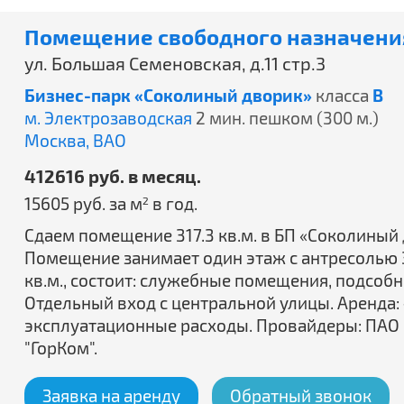
Помещение свободного назначения
ул. Большая Семеновская, д.11 стр.3
Бизнес-парк «Соколиный дворик»
класса
B
м. Электрозаводская
2 мин. пешком (300 м.)
Москва,
ВАО
412616 руб. в месяц.
15605 руб. за м
в год.
2
Сдаем помещение 317.3 кв.м. в БП «Соколиный д
Помещение занимает один этаж с антресолью 3 
кв.м., состоит: служебные помещения, подсобн
Отдельный вход с центральной улицы. Аренда: 
эксплуатационные расходы. Провайдеры: ПАО 
"ГорКом".
Заявка на аренду
Обратный звонок