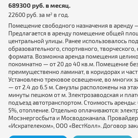
689300 руб. в месяц.
22600 руб. за м
в год.
2
Помещение свободного назначения в аренду —
Предлагается в аренду помещение общей площ
центральной улицы. Ранее использовалось под
образовательного, спортивного, творческого,
формата. Возможна аренда помещения целиком,
покомнатно — от 20 до 40 кв.м. Помещение без
преимущественно ламинат, в коридорах и част
Установлено трековое освещение, во многих з
— от 2.4 до 6.5 м. Санузлы расположены на эта
минуты пешком от м. Электрозаводская и пла
подъезд автотранспортом. Стоимость аренды: 6
5%, отопление. Отдельно оплачиваются: элект
Мосэнергосбыта и Мосводоканала. Провайдер
«Искрателеком», ООО «ВестКолл». Договор зак