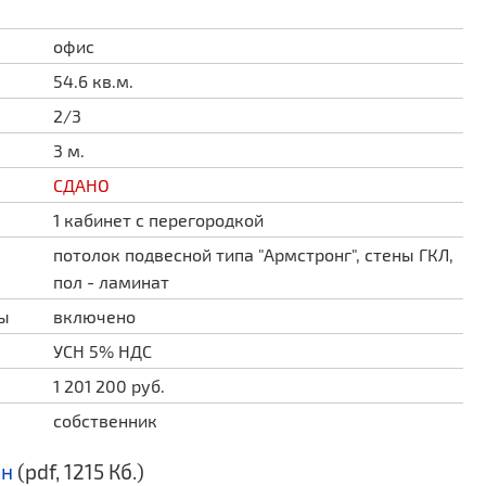
офис
54.6 кв.м.
2/3
3 м.
СДАНО
1 кабинет с перегородкой
потолок подвесной типа "Армстронг", стены ГКЛ,
пол - ламинат
ды
включено
УСН 5% НДС
1 201 200 руб.
собственник
ан
(pdf, 1215 Кб.)