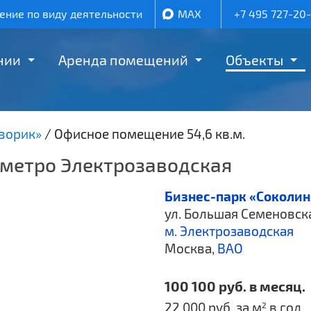
ние по виду деятельности
MAX
+7 495 727-20
нии
Аренда помещений
Объекты
ворик»
/
Офисное помещение 54,6 кв.м.
 метро Электрозаводская
Бизнес-парк «Соколи
ул. Большая Семеновская
м. Электрозаводская
Москва,
ВАО
100 100 руб. в месяц.
22 000 руб. за м
в год.
2