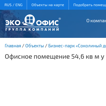
RUS
/
ENG
Объекты на карте
Подобрать помеще
О компа
Главная
/
Объекты
/
Бизнес-парк «Соколиный д
Офисное помещение 54,6 кв м у