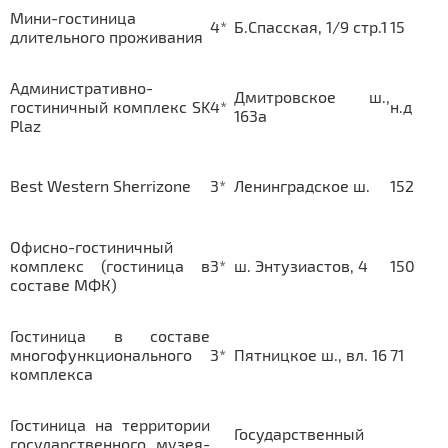
Мини-гостиница
4*
Б.Спасская, 1/9 стр.1
15
длительного проживания
Административно-
Дмитровское ш.,
гостиничный комплекс SK
4*
н.д
163а
Plaz
Best Western Sherrizone
3*
Ленинградское ш.
152
Офисно-гостиничный
комплекс (гостиница в
3*
ш. Энтузиастов, 4
150
составе МФК)
Гостиница в составе
многофункционального
3*
Пятницкое ш., вл. 16
71
комплекса
Гостиница на территории
Государственный
государственного музея-