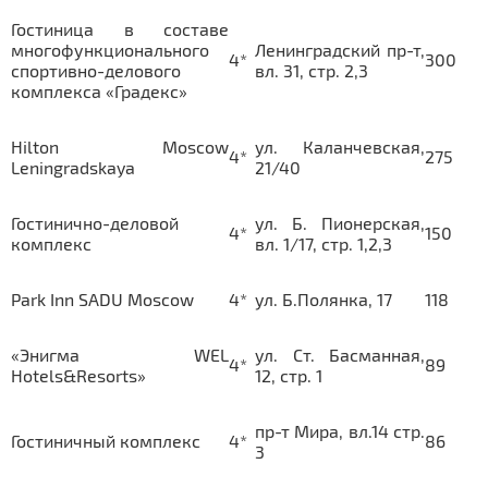
Гостиница в составе
многофункционального
Ленинградский пр-т,
4*
300
спортивно-делового
вл. 31, стр. 2,3
комплекса «Градекс»
Hilton Moscow
ул. Каланчевская,
4*
275
Leningradskaya
21/40
Гостинично-деловой
ул. Б. Пионерская,
4*
150
комплекс
вл. 1/17, стр. 1,2,3
Park Inn SADU Moscow
4*
ул. Б.Полянка, 17
118
«Энигма WEL
ул. Ст. Басманная,
4*
89
Hotels&Resorts»
12, стр. 1
пр-т Мира, вл.14 стр.
Гостиничный комплекс
4*
86
3