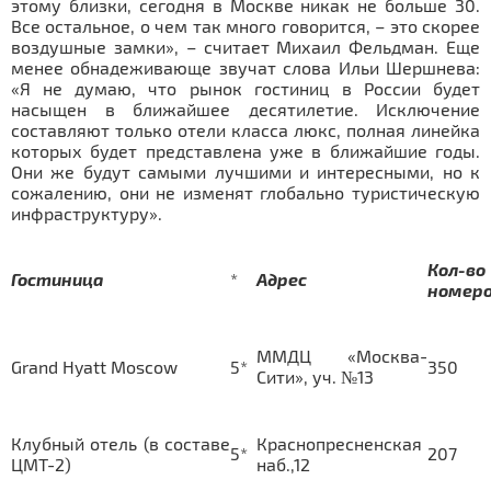
этому близки, сегодня в Москве никак не больше 30.
Все остальное, о чем так много говорится, – это скорее
воздушные замки», – считает Михаил Фельдман. Еще
менее обнадеживающе звучат слова Ильи Шершнева:
«Я не думаю, что рынок гостиниц в России будет
насыщен в ближайшее десятилетие. Исключение
составляют только отели класса люкс, полная линейка
которых будет представлена уже в ближайшие годы.
Они же будут самыми лучшими и интересными, но к
сожалению, они не изменят глобально туристическую
инфраструктуру».
Кол-во
Гостиница
*
Адрес
номер
ММДЦ «Москва-
Grand Hyatt Moscow
5*
350
Сити», уч. №13
Клубный отель (в составе
Краснопресненская
5*
207
ЦМТ-2)
наб.,12