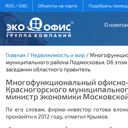
RUS
/
ENG
Объекты на карте
Подобрать помеще
О компа
Главная
/
Недвижимость и мир
/
Многофункцион
муниципального района Подмосковья. Об этом 
заседании областного правитель
Многофункциональный офисно-д
Красногорского муниципального
министр экономики Московской
По его словам, фирма-инвестор готова вложи
произойти к 2012 году, отметил Крымов.