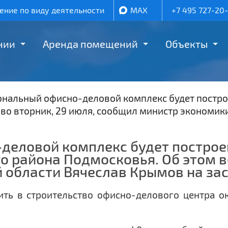
ние по виду деятельности
MAX
+7 495 727-20
нии
Аренда помещений
Объекты
альный офисно-деловой комплекс будет построе
во вторник, 29 июля, сообщил министр экономик
еловой комплекс будет построен
 района Подмосковья. Об этом во
 области Вячеслав Крымов на за
ть в строительство офисно-делового центра о