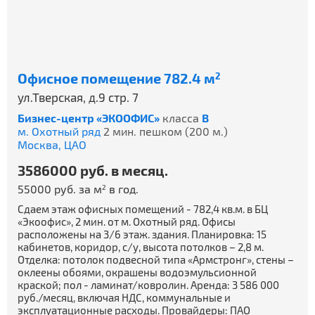
Офисное помещение 782.4 м
2
ул.Тверская, д.9 стр. 7
Бизнес-центр «ЭКООФИС»
класса
B
м. Охотный ряд
2 мин. пешком (200 м.)
Москва,
ЦАО
3586000 руб. в месяц.
55000 руб. за м
в год.
2
Сдаем этаж офисных помещений - 782,4 кв.м. в БЦ
«Экоофис», 2 мин. от м. Охотный ряд. Офисы
расположены на 3/6 этаж. здания. Планировка: 15
кабинетов, коридор, с/у, высота потолков – 2,8 м.
Отделка: потолок подвесной типа «Армстронг», стены –
оклеены обоями, окрашены водоэмульсионной
краской; пол - ламинат/ковролин. Аренда: 3 586 000
руб./месяц, включая НДС, коммунальные и
эксплуатационные расходы. Провайдеры: ПАО