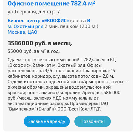
Офисное помещение 782.4 м
2
ул.Тверская, д.9 стр. 7
Бизнес-центр «ЭКООФИС»
класса
B
м. Охотный ряд
2 мин. пешком (200 м.)
Москва,
ЦАО
3586000 руб. в месяц.
55000 руб. за м
в год.
2
Сдаем этаж офисных помещений - 782,4 кв.м. в БЦ
«Экоофис», 2 мин. от м. Охотный ряд. Офисы
расположены на 3/6 этаж. здания. Планировка: 15
кабинетов, коридор, с/у, высота потолков – 2,8 м.
Отделка: потолок подвесной типа «Армстронг», стены –
оклеены обоями, окрашены водоэмульсионной
краской; пол - ламинат/ковролин. Аренда: 3 586 000
руб./месяц, включая НДС, коммунальные и
эксплуатационные расходы. Провайдеры: ПАО
"Вымпелком" (Билайн), ООО "Вест Колл ЛТД".
Заявка на аренду
Позвонить!