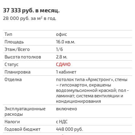
37 333 руб. в месяц.
28 000 руб. за м
в год.
2
Тип
офис
Площадь
16.0 кв.м.
Этаж/Всего
1/6
Высота потолков
2.8 м.
Статус
СДАНО
Планировка
1 кабинет
Отделка
потолок типа «Армстронг», стены
– гипсокартон, окрашены
водоэмульсионной краской; пол -
ламинат; система вентиляции и
кондиционирования
Эксплуатационные
включено
расходы
Налоги
с НДС
Годовой бюджет
448 000 руб.