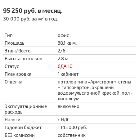
95 250 руб. в месяц.
30 000 руб. за м
в год.
2
Тип
офис
Площадь
38.1 кв.м.
Этаж/Всего
2/6
Высота потолков
2.8 м.
Статус
СДАНО
Планировка
1 кабинет
Отделка
потолок типа «Армстронг», стены
– гипсокартон, окрашены
водоэмульсионной краской; пол -
линолеум
Эксплуатационные
включено
расходы
Налоги
с НДС
Годовой бюджет
1 143 000 руб.
БЕЗ комиссии
собственник