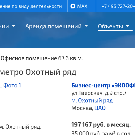
ние по виду деятельности
MAX
+7 495 727-20
нии
Аренда помещений
Объекты
/
Офисное помещение 67.6 кв.м.
 метро Охотный ряд
Бизнес-центр «ЭКООФ
ул.Тверская, д.9 стр.7
м. Охотный ряд
Москва,
ЦАО
197 167 руб. в месяц.
 м. Охотный ряд.
35 000 руб. за м
в год.
2