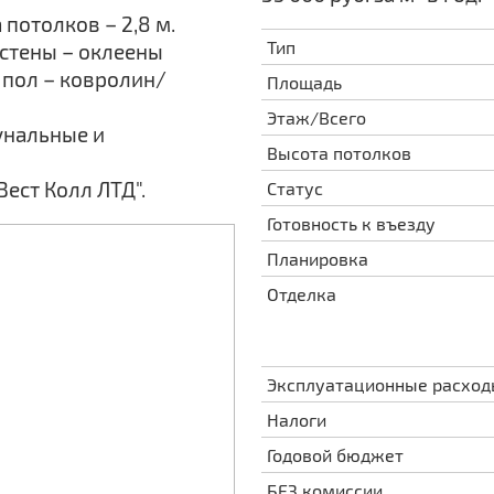
 потолков – 2,8 м.
Тип
 стены – оклеены
 пол – ковролин/
Площадь
Этаж/Всего
унальные и
Высота потолков
ест Колл ЛТД".
Статус
Готовность к въезду
Планировка
Отделка
Эксплуатационные расхо
Налоги
Годовой бюджет
БЕЗ комиссии