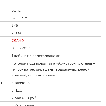
офис
67.6 кв.м.
3/6
2.8 м.
СДАНО
01.05.2017г.
1 кабинет с перегородками
потолок подвесной типа «Армстронг», стены –
гипсокартон, окрашены водоэмульсионной
краской; пол - ковролин
ды
включено
с НДС
2 366 000 руб.
собственник