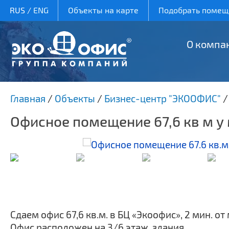
RUS
/
ENG
Объекты на карте
Подобрать помеще
О компа
Главная
/
Объекты
/
Бизнес-центр "ЭКООФИС"
Офисное помещение 67,6 кв м у
Сдаем офис 67,6 кв.м. в БЦ «Экоофис», 2 мин. от
Офис расположен на 3/6 этаж. здания.