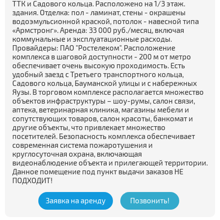
ТТК и Садового кольца. Расположено на 1/3 этаж.
здания. Отделка: пол - ламинат, стены - окрашены
водоэмульсионной краской, потолок - навесной типа
«Армстронг». Аренда: 33 000 руб./месяц, включая
коммунальные и эксплуатационные расходы.
Провайдеры: ПАО "Ростелеком". Расположение
комплекса в шаговой доступности - 200 м от метро
обеспечивает очень высокую проходимость. Есть
удобный заезд с Третьего транспортного кольца,
Садового кольца, Бауманской улицы и с набережных
Яузы. В торговом комплексе располагается множество
объектов инфраструктуры – шоу-румы, салон связи,
аптека, ветеринарная клиника, магазины мебели и
сопутствующих товаров, салон красоты, банкомат и
другие объекты, что привлекает множество
посетителей. Безопасность комплекса обеспечивает
современная система пожаротушения и
круглосуточная охрана, включающая
видеонаблюдение объекта и прилегающей территории.
Данное помещение под пункт выдачи заказов НЕ
ПОДХОДИТ!
Заявка на аренду
Позвонить!