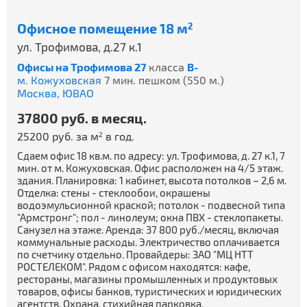
Офисное помещение 18 м
2
ул. Трофимова, д.27 к.1
Офисы на Трофимова 27
класса
B-
м. Кожуховская
7 мин. пешком (550 м.)
Москва,
ЮВАО
37800 руб. в месяц.
25200 руб. за м
в год.
2
Сдаем офис 18 кв.м. по адресу: ул. Трофимова, д. 27 к.1, 7
мин. от м. Кожуховская. Офис расположен на 4/5 этаж.
здания. Планировка: 1 кабинет, высота потолков – 2,6 м.
Отделка: стены - стеклообои, окрашены
водоэмульсионной краской; потолок - подвесной типа
"Армстронг"; пол - линолеум; окна ПВХ - стеклопакеты.
Санузел на этаже. Аренда: 37 800 руб./месяц, включая
коммунальные расходы. Электричество оплачивается
по счетчику отдельно. Провайдеры: ЗАО "МЦ НТТ
РОСТЕЛЕКОМ". Рядом с офисом находятся: кафе,
рестораны, магазины промышленных и продуктовых
товаров, офисы банков, туристических и юридических
агентств. Охрана, стихийная парковка.