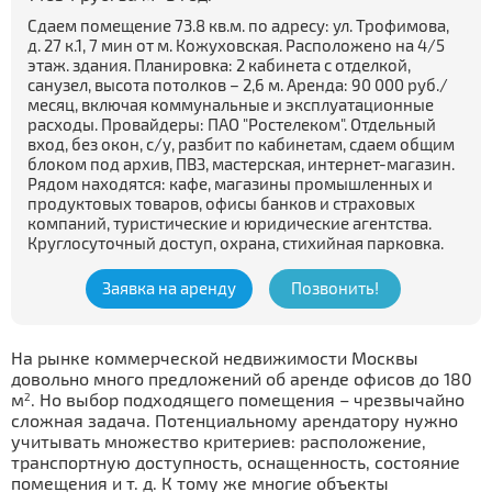
Сдаем помещение 73.8 кв.м. по адресу: ул. Трофимова,
д. 27 к.1, 7 мин от м. Кожуховская. Расположено на 4/5
этаж. здания. Планировка: 2 кабинета с отделкой,
санузел, высота потолков – 2,6 м. Аренда: 90 000 руб./
месяц, включая коммунальные и эксплуатационные
расходы. Провайдеры: ПАО "Ростелеком". Отдельный
вход, без окон, с/у, разбит по кабинетам, сдаем общим
блоком под архив, ПВЗ, мастерская, интернет-магазин.
Рядом находятся: кафе, магазины промышленных и
продуктовых товаров, офисы банков и страховых
компаний, туристические и юридические агентства.
Круглосуточный доступ, охрана, стихийная парковка.
Заявка на аренду
Позвонить!
На рынке коммерческой недвижимости Москвы
довольно много предложений об аренде офисов до 180
м
. Но выбор подходящего помещения – чрезвычайно
2
сложная задача. Потенциальному арендатору нужно
учитывать множество критериев: расположение,
транспортную доступность, оснащенность, состояние
помещения и т. д. К тому же многие объекты