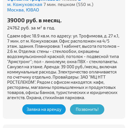
м. Кожуховская
7 мин. пешком (550 м.)
Москва,
ЮВАО
39000 руб. в месяц.
24762 руб. за м
в год.
2
Сдаем офис 18.9 кв.м. по адресу: ул. Трофимова, д. 27 к.1,
7 мин. от м. Кожуховская. Офис расположен на 4/5
этаж. здания. Планировка: 1 кабинет, высота потолков –
2.6 м. Отделка: стены - стеклообои, окрашены
водоэмульсионной краской; потолок - подвесной типа
"Армстронг"; пол - линолеум; окна ПВХ - стеклопакеты.
Санузел на этаже. Аренда: 39 000 руб./месяц, включая
коммунальные расходы. Электричество оплачивается
по счетчику отдельно. Провайдеры: ЗАО "МЦ НТТ
РОСТЕЛЕКОМ". Рядом с офисом находятся: кафе,
рестораны, магазины промышленных и продуктовых
товаров, офисы банков, туристических и юридических
агентств. Охрана, стихийная парковка.
Заявка на аренду
Позвонить!